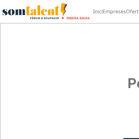
Inici
Empreses
Ofert
P